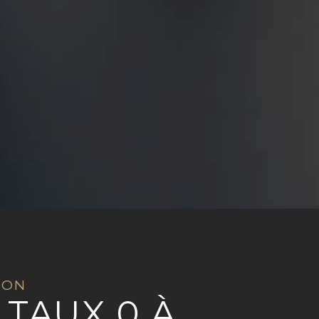
ION
 TAUX 0 À