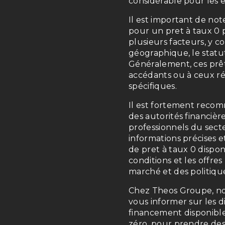
considérable pour les
Il est important de note
pour un pret à taux 0 
plusieurs facteurs, y co
géographique, le statut
Généralement, ces prêt
accédants ou à ceux ré
spécifiques.
Il est fortement reco
des autorités financiè
professionnels du sect
informations précises et
de pret à taux 0 dispon
conditions et les offre
marché et des politiqu
Chez Theos Groupe, no
vous informer sur les d
financement disponibles
zéro, pour prendre des 